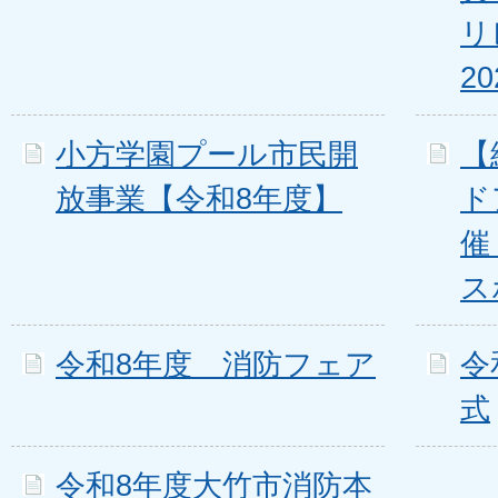
リ
20
小方学園プール市民開
【
放事業【令和8年度】
ド
催
ス
令和8年度 消防フェア
令
式
令和8年度大竹市消防本