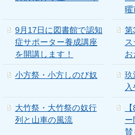
曜
9月17日に図書館で認知
第
症サポーター養成講座
ス
を開講します！
お
小方祭・小方しのび奴
玖
入
大竹祭・大竹祭の奴行
【
列と山車の風流
ー
賛