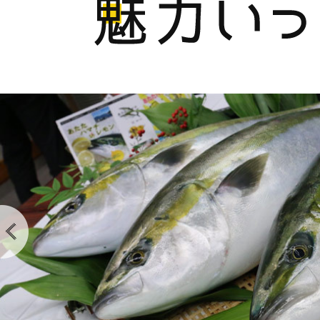
2
枚
目
の
ス
ラ
イ
ド