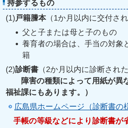
持参するもの
(1)
戸籍謄本
（1か月以内に交付さ
父と子または母と子のもの
養育者の場合は、手当の対象
籍
(2)
診断書
（2か月以内に診断され
障害の種類によって用紙が異な
福祉課にもあります。）
広島県ホームページ（診断書の
手帳の等級などにより診断書が