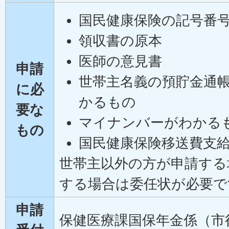
国民健康保険の記号番
領収書の原本
医師の意見書
申請
世帯主名義の預貯金通
に必
かるもの
要な
マイナンバーがわかる
もの
国民健康保険移送費支
世帯主以外の方が申請する
する場合は委任状が必要
申請
保健医療課国保年金係（市