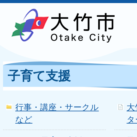
子育て支援
行事・講座・サークル
大
など
タ