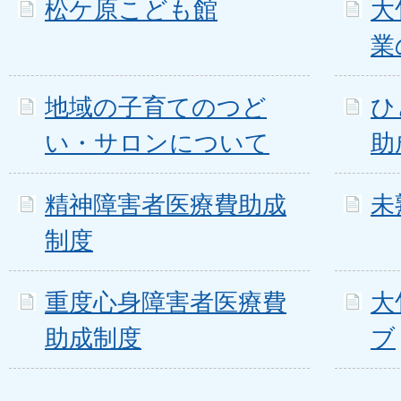
松ケ原こども館
大
業
地域の子育てのつど
ひ
い・サロンについて
助
精神障害者医療費助成
未
制度
重度心身障害者医療費
大
助成制度
ブ