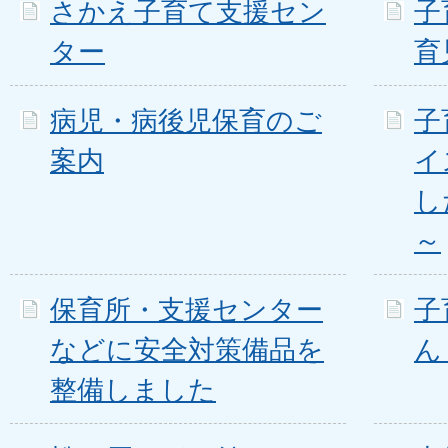
さかえ子育て支援セン
子
ター
育
病児・病後児保育のご
子
案内
イ
し
～
保育所・支援センター
子
などに安全対策備品を
ん
整備しました