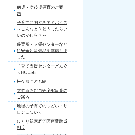
病児・病後児保育のご案
内
子育てに関するアドバイス
～こんなときどうしたらい
いのかしら？～
保育所・支援センターなど
に安全対策備品を整備しま
した
子育て支援センターどんぐ
りHOUSE
松ケ原こども館
大竹市おむつ等宅配事業の
ご案内
地域の子育てのつどい・サ
ロンについて
ひとり親家庭等医療費助成
制度