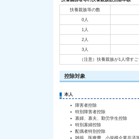
扶養親族等の数
0人
1人
2人
3人
（注意）扶養親族が1人増すごとに
控除対象
本人
障害者控除
特別障害者控除
寡婦、寡夫、勤労学生控除
特別寡婦控除
配偶者特別控除
雑損、医療費、小規模企業共済