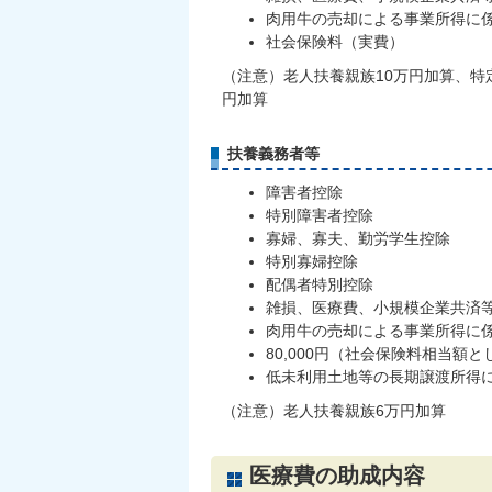
肉用牛の売却による事業所得に
社会保険料（実費）
（注意）老人扶養親族10万円加算、特
円加算
扶養義務者等
障害者控除
特別障害者控除
寡婦、寡夫、勤労学生控除
特別寡婦控除
配偶者特別控除
雑損、医療費、小規模企業共済
肉用牛の売却による事業所得に
80,000円（社会保険料相当額
低未利用土地等の長期譲渡所得
（注意）老人扶養親族6万円加算
医療費の助成内容