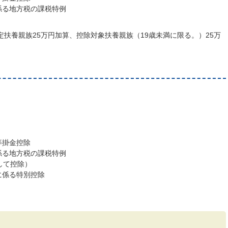
係る地方税の課税特例
定扶養親族25万円加算、控除対象扶養親族（19歳未満に限る。）25万
等掛金控除
係る地方税の課税特例
として控除）
に係る特別控除