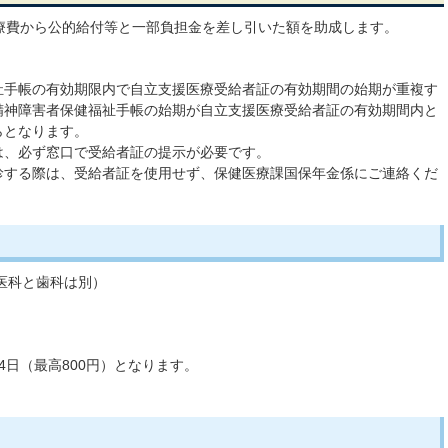
療費から公的給付等と一部負担金を差し引いた額を助成します。
祉手帳の有効期限内で自立支援医療受給者証の有効期間の始期が重複す
精神障害者保健福祉手帳の始期が自立支援医療受給者証の有効期間内と
らとなります。
は、必ず窓口で受給者証の提示が必要です。
診する際は、受給者証を使用せず、保健医療課国保年金係にご連絡くだ
（医科と歯科は別）
4日（最高800円）となります。