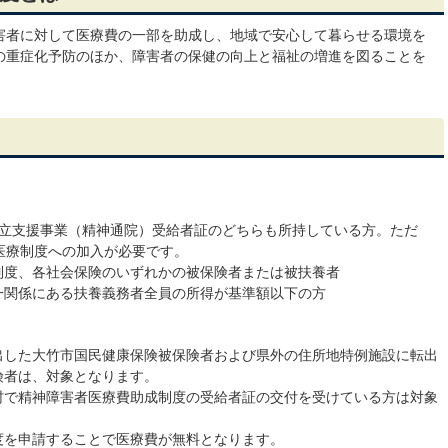
害者に対して医療費の一部を助成し、地域で安心して暮らせる環境を
の重症化予防のほか、障害者の保健の向上と福祉の増進を図ることを
自立支援事業（精神通院）受給者証のどちらも所持している方。ただ
医療制度への加入が必要です。
制度、各社会保険のいずれかの被保険者または被扶養者
一関係にある扶養義務者全員の所得が基準額以下の方
出した大竹市国民健康保険被保険者および県外の住所地特例施設に転出
険者は、対象となります。
村で精神障害者医療費助成制度の受給者証の交付を受けている方は対象
度を申請することで医療費が無料となります。