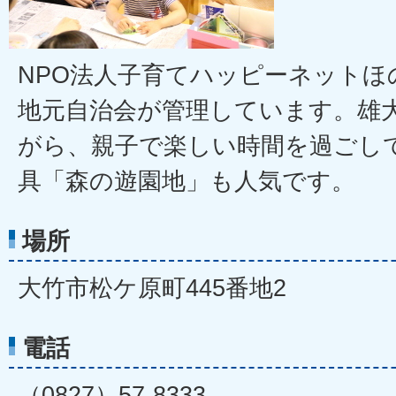
NPO法人子育てハッピーネットほ
地元自治会が管理しています。雄
がら、親子で楽しい時間を過ごし
具「森の遊園地」も人気です。
場所
大竹市松ケ原町445番地2
電話
（0827）57-8333