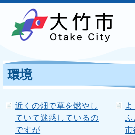
環境
近くの畑で草を燃やし
よ
ていて迷惑しているの
ふ
ですが
市