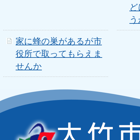
ど
う
家に蜂の巣があるが市
役所で取ってもらえま
せんか