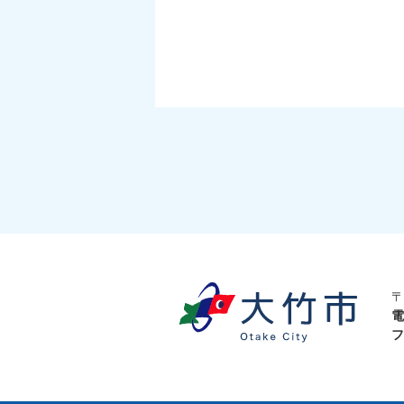
〒
電
フ