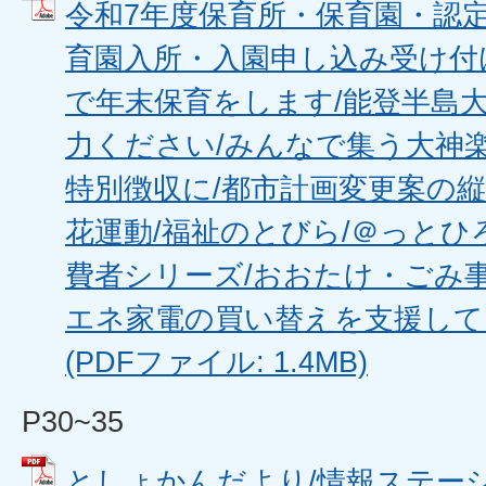
令和7年度保育所・保育園・認
育園入所・入園申し込み受け付
で年末保育をします/能登半島
力ください/みんなで集う大神楽
特別徴収に/都市計画変更案の縦
花運動/福祉のとびら/＠っとひ
費者シリーズ/おおたけ・ごみ事
エネ家電の買い替えを支援して
(PDFファイル: 1.4MB)
P30~35
としょかんだより/情報ステーシ