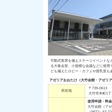
可動式客席を備えステージイベントな
る大集会室、小規模な会議などに使用
ども備えたロビー・カフェや授乳室も
アゼリアおおたけ（大竹会館・アゼリ
〒739-0613
所在地
大竹市本町1丁目
使用申請・料金
大竹会館（アゼ
（0827）53-22