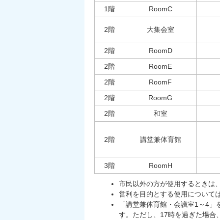
1階
RoomC
2階
大集会室
2階
RoomD
2階
RoomE
2階
RoomF
2階
RoomG
2階
和室
2階
講堂兼体育館
3階
RoomH
市民以外の方が使用するときは
営利を目的とする使用については
「講堂兼体育館・会議室1～4」を
す。ただし、17時を過ぎた場合