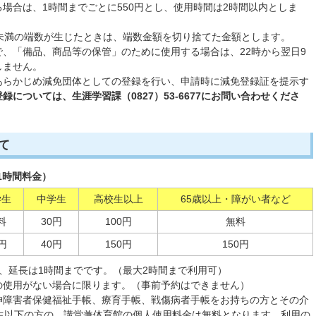
場合は、1時間までごとに550円とし、使用時間は2時間以内としま
円未満の端数が生じたときは、端数金額を切り捨てた金額とします。
、「備品、商品等の保管」のために使用する場合は、22時から翌日9
しません。
あらかじめ減免団体としての登録を行い、申請時に減免登録証を提示す
録については、生涯学習課（0827）53-6677にお問い合わせくださ
て
1時間料金）
学生
中学生
高校生以上
65歳以上・障がい者など
料
30円
100円
無料
円
40円
150円
150円
、延長は1時間までです。（最大2時間まで利用可）
の使用がない場合に限ります。（事前予約はできません）
神障害者保健福祉手帳、療育手帳、戦傷病者手帳をお持ちの方とその介
学生以下の方の、講堂兼体育館の個人使用料金は無料となります。利用の