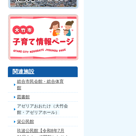
関連施設
総合市民会館・総合体育
館
図書館
アゼリアおおたけ（大竹会
館・アゼリアホール）
栄公民館
玖波公民館【令和8年7月