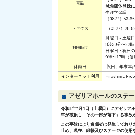
電話
減免団体登録に
生涯学習課
（0827）53-66
ファクス
（0827）28-5
月曜日～土曜日
8時30分〜22
開館時間
日曜日・祝日の
9時〜17時（使
休館日
祝日、年末年始
インターネット利用
Hiroshima 
アゼリアホールのステー
令和8年7月4日（土曜日）にアゼリア
車が破損し、その一部が落下する事故
この事故により負傷者は発生しており
止め、現在、緞帳及びステージの使用