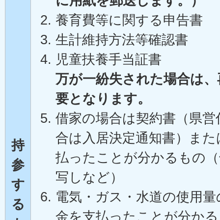
に用紙を郵送します。）
養育費等に関する申告書
生計維持方法等確認書
児童扶養手当証書
万が一紛失された場合は、
要となります。
借家の場合は契約書（県営
合は入居決定通知書）また
持
払ったことが分かるもの（
参
写しなど）
す
電気・ガス・水道の使用量
る
金を支払ったことが分かる