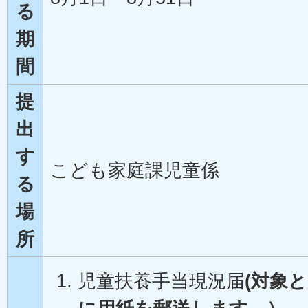
る
期
間
提
出
す
こども家庭課児童係
る
場
所
児童扶養手当現況届
(対象