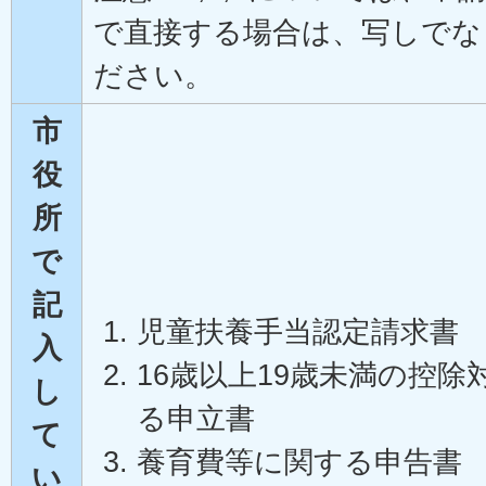
で直接する場合は、写しでな
ださい。
市
役
所
で
記
児童扶養手当認定請求書
入
16歳以上19歳未満の控
し
る申立書
て
養育費等に関する申告書
い