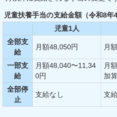
児童扶養手当の支給金額（令和8年
児童1人
全部支
月額48,050円
月額
給
一部支
月額48,040〜11,34
月額
給
0円
加
全部停
支給なし
支
止