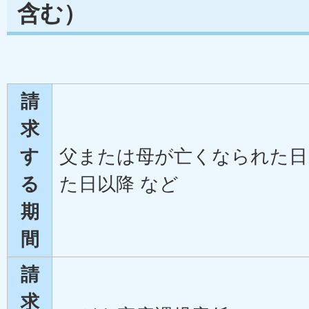
含む）
請
求
す
父または母が亡くなられた日
る
た日以降 など
期
間
請
求