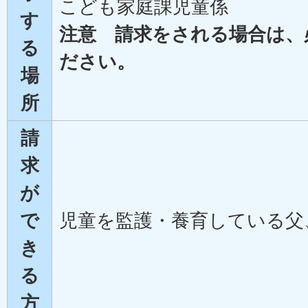
こども家庭課児童係
す
注意 請求をされる場合は、
る
ださい。
場
所
請
求
が
で
児童を監護・養育している父
き
る
方