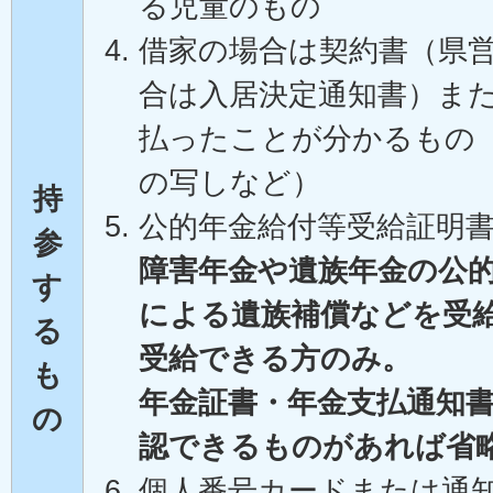
る児童のもの
借家の場合は契約書（県
合は入居決定通知書）ま
払ったことが分かるもの
の写しなど）
持
公的年金給付等受給証明
参
障害年金や遺族年金の公
す
による遺族補償などを受
る
受給できる方のみ。
も
年金証書・年金支払通知
の
認できるものがあれば省
個人番号カードまたは通