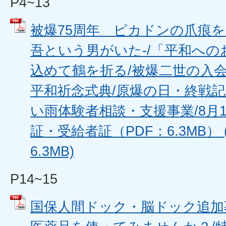
P4~13
被爆75周年 ピカドンの爪痕を
吾という男がいた-/「平和への
込めて鶴を折る/被爆二世の入会
平和祈念式典/原爆の日・終戦記
い雨体験者相談・支援事業/8月
証・受給者証（PDF：6.3MB） 
6.3MB)
P14~15
国保人間ドック・脳ドック追加