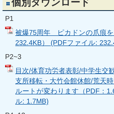
個別ダウンロード
P1
被爆75周年 ピカドンの爪痕を
232.4KB） (PDFファイル: 232.
P2~3
目次/体育功労者表彰/中学生交
支所移転・大竹会館休館/荒天
ルートが変わります（PDF：1.6
ル: 1.7MB)