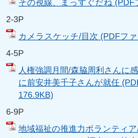
その視線、まっすぐだね (PDFファ
2-3P
カメラスケッチ/目次 (PDFファイル
4-5P
人権強調月間/森脇周利さんに感
に前安井美千子さんが就任 (PD
176.9KB)
6-9P
地域福祉の推進力ボランティア