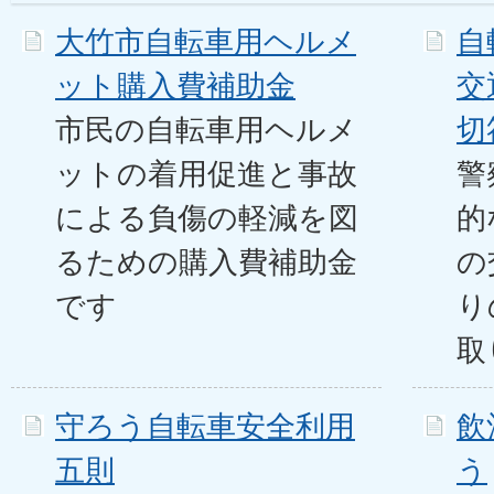
大竹市自転車用ヘルメ
自
ット購入費補助金
交
市民の自転車用ヘルメ
切
ットの着用促進と事故
警
による負傷の軽減を図
的
るための購入費補助金
の
です
り
取
守ろう自転車安全利用
飲
五則
う