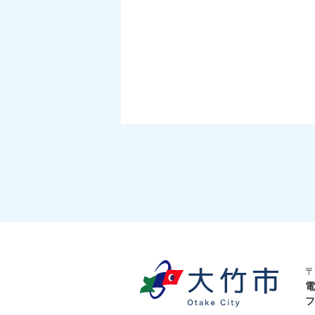
〒
電
フ