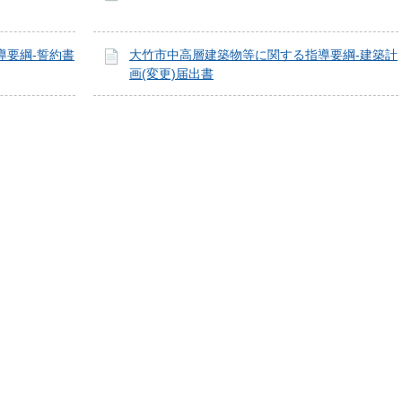
導要綱-誓約書
大竹市中高層建築物等に関する指導要綱-建築計
画(変更)届出書