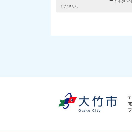
ードボタン
ください。
〒
電
フ