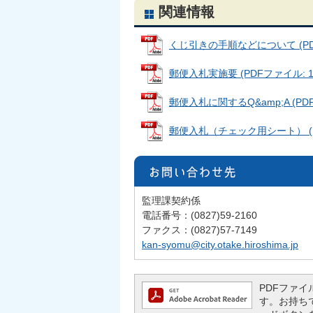
関連情報
くじ引きの手順などについて (PDFフ
郵便入札実施要 (PDFファイル: 16
郵便入札に関するQ&amp;A (PDFフ
郵便入札（チェック用シート） (PDF
監理課契約係
電話番号：(0827)59-2160
ファクス：(0827)57-7149
kan-syomu@city.otake.hiroshima.jp
PDFファイル
す。お持ちでな