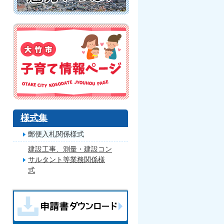
様式集
郵便入札関係様式
建設工事、測量・建設コン
サルタント等業務関係様
式