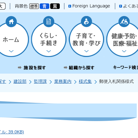
探す
建設部
監理課
業務案内
様式集
郵便入札関係様式
 39.0KB)