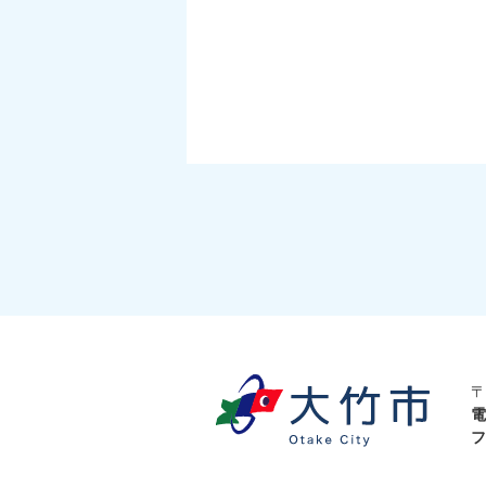
〒
電
フ