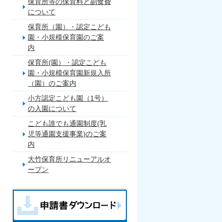
保育所等の保育料と副食費
について
保育所（園）・認定こども
園・小規模保育園のご案
内
保育所(園）・認定こども
園・小規模保育園新規入所
（園）のご案内
小方認定こども園（1号）
の入園について
こども誰でも通園制度(乳
児等通園支援事業)のご案
内
大竹保育所リニューアルオ
ープン