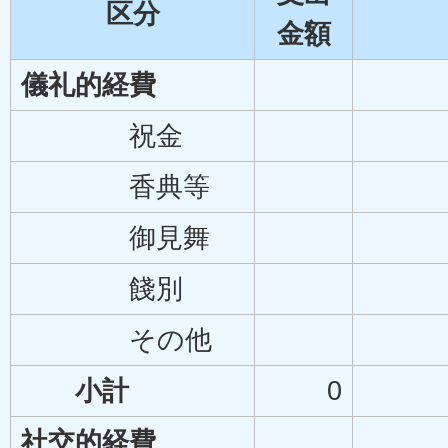
区分
金額
儀礼的経費
祝金
香典等
御見舞
餞別
その他
小計
0
社交的経費