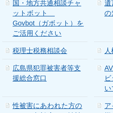
国・地方共通相談チャ
遺
ットボット
の
Govbot（ガボット）を
ご活用ください
税理士税務相談会
人
広島県犯罪被害者等支
A
援総合窓口
ビ
い
性被害にあわれた方の
ア