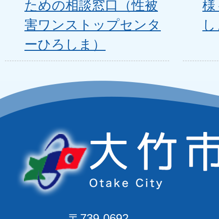
ための相談窓口（性被
様
害ワンストップセンタ
し
ーひろしま）
〒739-0692