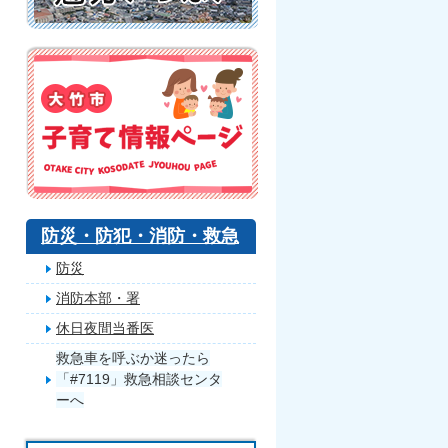
防災・防犯・消防・救急
防災
消防本部・署
休日夜間当番医
救急車を呼ぶか迷ったら
「#7119」救急相談センタ
ーへ